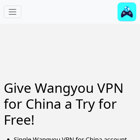
Skip to main content
Give Wangyou VPN
for China a Try for
Free!
Single Wangyou VPN for China account