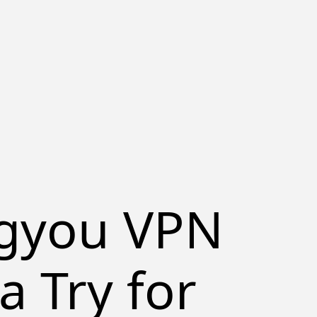
gyou VPN
a Try for