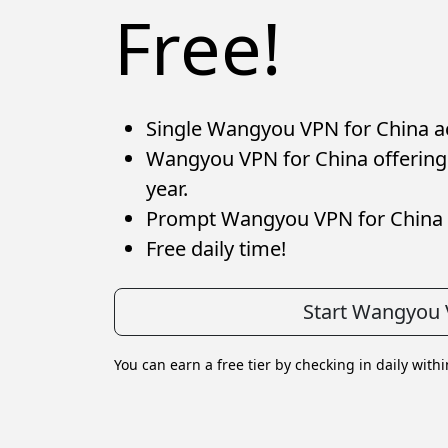
Free!
Single Wangyou VPN for China acc
Wangyou VPN for China offering 
year.
Prompt Wangyou VPN for China 
Free daily time!
Start Wangyou 
You can earn a free tier by checking in daily with