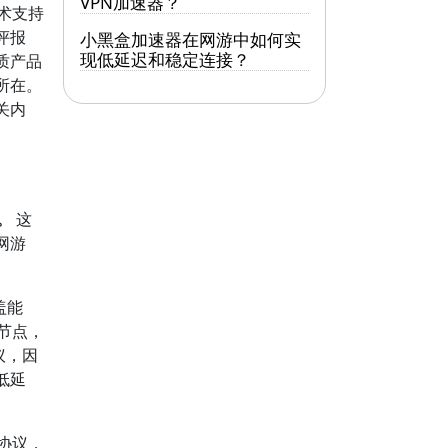
VPN加速器？
术支持
评报
小黑盒加速器在网游中如何实
现低延迟和稳定连接？
质产品
所在。
关内
。
这
网游
盖能
速节点，
议，因
低延
协议，